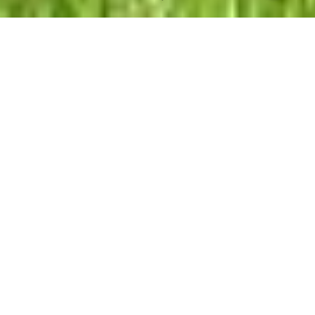
2026
werden wir mit
euch wieder unsere
zahlreichen Feste
feiern und