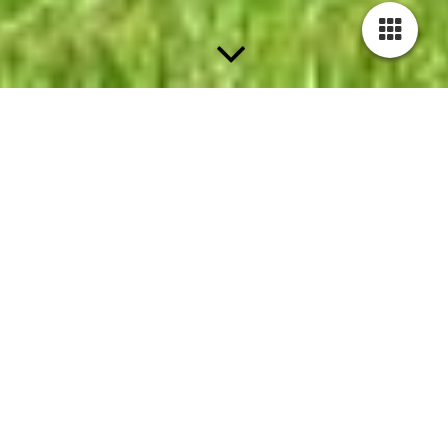
Das sind wir ...
Unser Museum befindet sich in der 2. und 3. Etage des
Zinsspeichers in Thalbürgel in unmittelbarer
Nachbarschaft der romanischen Klosterkirche.
Der Zinsspeicher ist das letzte erhaltene
Wirtschaftsgebäude der ehemaligen Klosteranlage.
Bis 1945 wurde er als Scheune und Stall des Kammerguts
Thalbürgel genutzt. Nach 1945 beherbergte er eine
Maschinen-Traktoren-Station (MTS), ein Lager für
Getreide sowie Elektromaterial und war Werkraum der
Schule.
1992 entstand in den oberen Etagen des Hauses unser