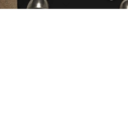
Bastelnachmittag und Doppelkopffreunde
In den Monaten September bis April des
nachfolgenden Jahres treffen sich interessierte
Frauen zu Bastelnachmittagen in den Vereinsräumen
des Zinsspeichers.
Zeitgleich spielen hier ebenfalls die Männer
Doppelkopf.
Termin: Montag, ungerade Kalenderwoche
von 15:00 -
17:00 Uhr
Gäste sind hier herzlich willkommen !