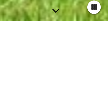
Das sind wir ...
Unser Museum befindet sich in der 2. und 3. Etage des
Zinsspeichers in Thalbürgel in unmittelbarer
Nachbarschaft der romanischen Klosterkirche.
Der Zinsspeicher ist das letzte erhaltene
Wirtschaftsgebäude der ehemaligen Klosteranlage.
Bis 1945 wurde er als Scheune und Stall des Kammerguts
Thalbürgel genutzt. Nach 1945 beherbergte er eine
Maschinen-Traktoren-Station (MTS), ein Lager für
Getreide sowie Elektromaterial und war Werkraum der
Schule.
1992 entstand in den oberen Etagen des Hauses unser